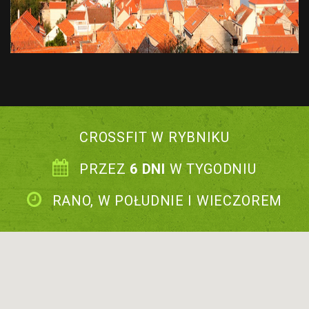
CROSSFIT W RYBNIKU
PRZEZ
6 DNI
W TYGODNIU
RANO, W POŁUDNIE I WIECZOREM