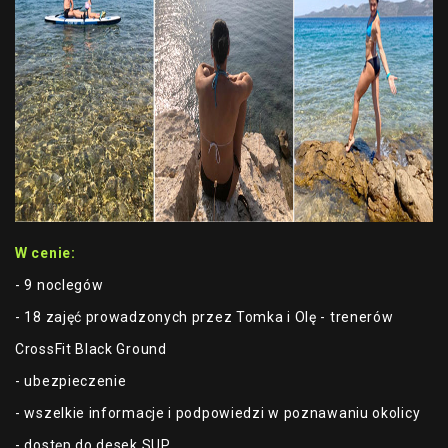
W cenie:
- 9 noclegów
- 18 zajęć prowadzonych przez Tomka i Olę - trenerów
CrossFit Black Ground
- ubezpieczenie
- wszelkie informacje i podpowiedzi w poznawaniu okolicy
- dostęp do desek SUP