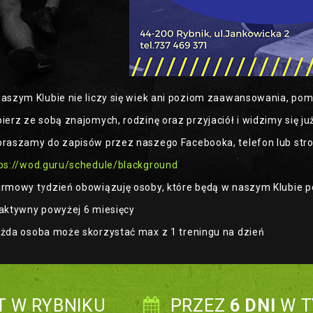
aszym Klubie nie liczy się wiek ani poziom zaawansowania, pom
ierz ze sobą znajomych, rodzinę oraz przyjaciół i widzimy się ju
raszamy do zapisów przez naszego Facebooka, telefon lub stro
ps://wod.guru/schedule/blackground
rmowy tydzień obowiązuję osoby, które będą w naszym Klubie po
aktywny powyżej 6 miesięcy
żda osoba może skorzystać max z 1 treningu na dzień
T W RYBNIKU
PRZEZ
6 DNI
W T