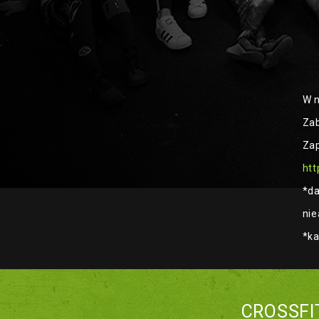
W n
Zab
Zap
htt
*da
nie
*ka
CROSSFI