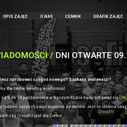
OPIS ZAJĘĆ
O NAS
CENNIK
GRAFIK ZAJĘĆ
IADOMOŚCI /
DNI OTWARTE 09.1
cesz spróbować czegoś nowego? Szukasz motywacji?
y dla ciebie świetną wiadomość
 od 9 do 14 października w Naszym Klubie będą odbywać się
DNI
y tydzień naszych zajęć zupełnie za darmo. Jest to idealna okaz
 sam czy CrossFit jest dla Ciebie.