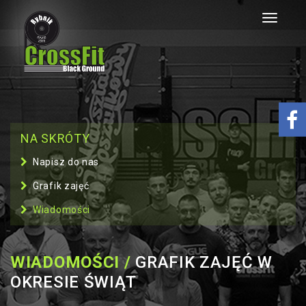
Toggle
navigati
NA SKRÓTY
Napisz do nas
Grafik zajęć
Wiadomości
WIADOMOŚCI /
GRAFIK ZAJĘĆ W
OKRESIE ŚWIĄT