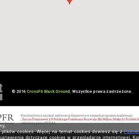
© 2016
CrossFit Black Ground
. Wszystkie prawa zastrzeżone.
ny,
 plików cookies. Więcej na temat cookies dowiesz się z
Polityk
ustawienia dotyczące cookies w przeglądarce internetowej. Ko