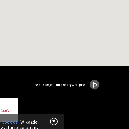
Realizacja:
interaktywni.pro
i cookies
. W każdej
rzystanie ze strony