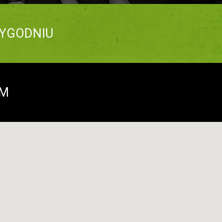
YGODNIU
EM