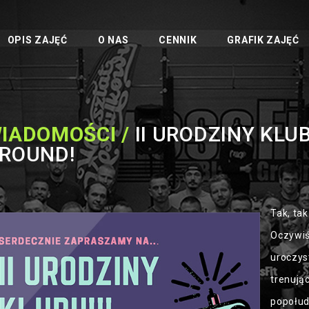
OPIS ZAJĘĆ
O NAS
CENNIK
GRAFIK ZAJĘĆ
IADOMOŚCI /
II URODZINY KLU
ROUND!
Tak, tak
Oczywiś
uroczys
trenując
popołud