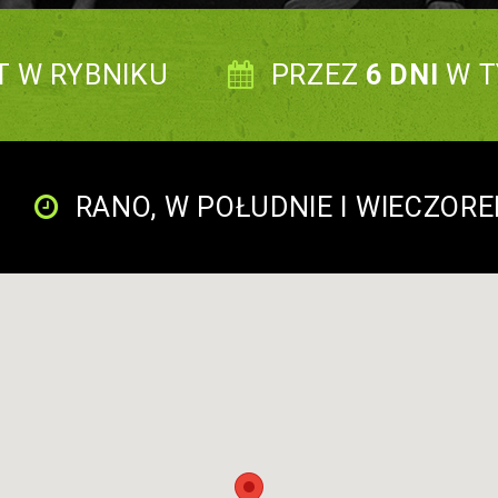
T W RYBNIKU
PRZEZ
6 DNI
W T
RANO, W POŁUDNIE I WIECZOR