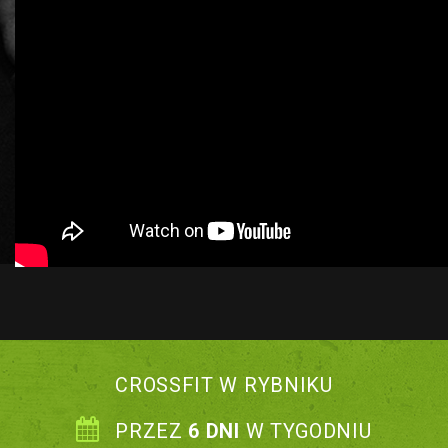
CROSSFIT W RYBNIKU
PRZEZ
6 DNI
W TYGODNIU