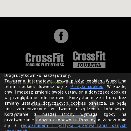

Drogi użytkowniku naszej strony,
Ta strona internetowa używa plików cookies. Więcej na
© 2016
CrossFit Black Ground
. Wszystkie prawa zastrzeżone.
temat cookies dowiesz się z
Polityki cookies
. W każdej
chwili możesz zmienić swoje ustawienia dotyczące cookies
w przeglądarce internetowej. Korzystanie ze strony bez
zmiany ustawień dotyczących cookies oznacza, że będą
Realizacja:
interaktywni.pro
one zamieszczone w twoim urządzeniu końcowym.
Korzystanie z naszej strony wymaga zgody na
przetwarzanie danych osobowych. Prosimy o zapoznanie
się z
regulaminem i polityką przetwarzania danych