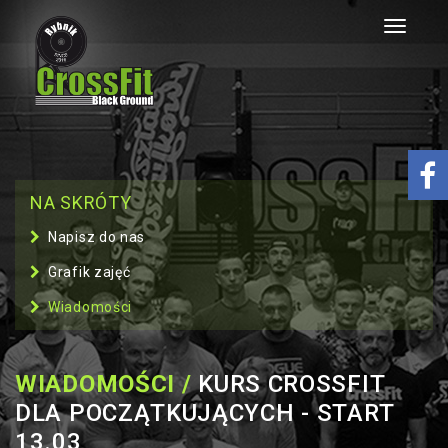
Toggle
navigati
NA SKRÓTY
Napisz do nas
Grafik zajęć
Wiadomości
WIADOMOŚCI /
KURS CROSSFIT
DLA POCZĄTKUJĄCYCH - START
13.03