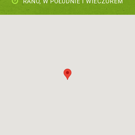
RANO, W POŁUDNIE I WIECZOREM