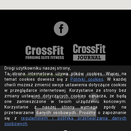

Drogi użytkowniku naszej strony,
Ta strona internetowa używa plików cookies. Więcej na
© 2016
CrossFit Black Ground
. Wszystkie prawa zastrzeżone.
temat cookies dowiesz się z
Polityki cookies
. W każdej
chwili możesz zmienić swoje ustawienia dotyczące cookies
w przeglądarce internetowej. Korzystanie ze strony bez
zmiany ustawień dotyczących cookies oznacza, że będą
Realizacja:
interaktywni.pro
one zamieszczone w twoim urządzeniu końcowym.
Korzystanie z naszej strony wymaga zgody na
przetwarzanie danych osobowych. Prosimy o zapoznanie
się z
regulaminem i polityką przetwarzania danych
osobowych
.