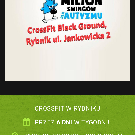
CROSSFIT W RYBNIKU
PRZEZ
6 DNI
W TYGODNIU