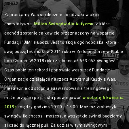
Zapraszamy Was serdecznie do udziału w akcji
charytatywnej
Milion Swingów dla Autyzmu
, z której
dochód zostanie całkowicie przeznaczony na wsparcie
Fundacji "JiM" z Łodzi. Jest to akcja ogólnopolska, która
swój początek miała w 2014 roku w Zielonej Górze w Klubie
Iron Church. W 2018 roku zrobiono aż 563 053 swingów!
Czas pobić ten rekord i ponownie wesprzeć Fundacje i
Organizacje działające na rzecz Autyzmu! Każdy z Was,
niezależnie od stopnia zaawansowania treningowego,
może przyjść i po prostu poswingować
w sobotę 6 kwietnia
2019r.
między godziną 10:00 a 15:00. Możesz zrobić tyle
swingów ile chcesz i możesz, a wszystkie swingi będziemy
zliczać do łącznej puli. Za udział w tym swingowym