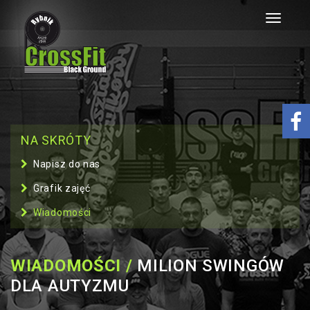
Toggle
navigati
NA SKRÓTY
Napisz do nas
Grafik zajęć
Wiadomości
WIADOMOŚCI /
MILION SWINGÓW
DLA AUTYZMU