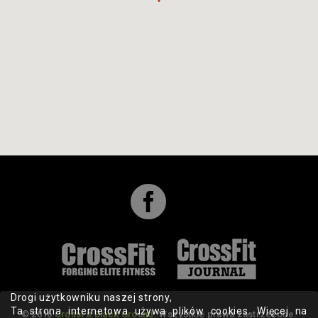

Drogi użytkowniku naszej strony,
Ta strona internetowa używa plików cookies. Więcej na
© 2016
CrossFit Black Ground
. Wszystkie prawa zastrzeżone.