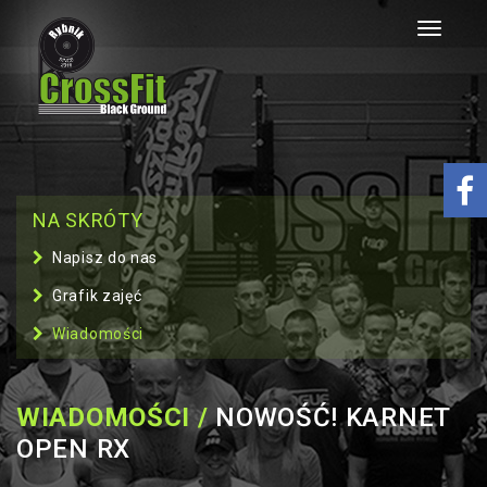
Toggle
navigati
NA SKRÓTY
Napisz do nas
Grafik zajęć
Wiadomości
WIADOMOŚCI /
NOWOŚĆ! KARNET
OPEN RX