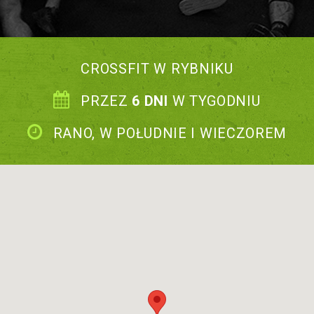
CROSSFIT W RYBNIKU
PRZEZ
6 DNI
W TYGODNIU
RANO, W POŁUDNIE I WIECZOREM