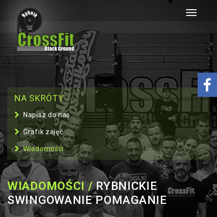
Toggle
navigati
NA SKRÓTY
Napisz do nas
Grafik zajęć
Wiadomości
WIADOMOŚCI /
RYBNICKIE
SWINGOWANIE POMAGANIE