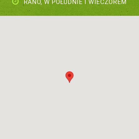
RANO, W POŁUDNIE I WIECZOREM