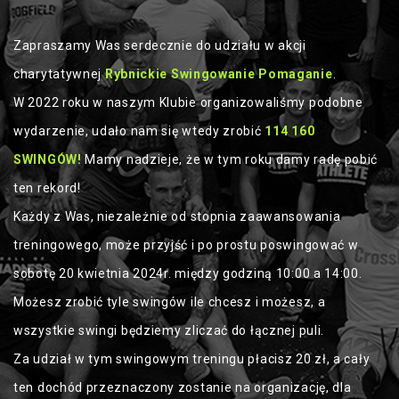
Zapraszamy Was serdecznie do udziału w akcji
charytatywnej
Rybnickie Swingowanie Pomaganie
.
W 2022 roku w naszym Klubie organizowaliśmy podobne
wydarzenie, udało nam się wtedy zrobić
114 160
SWINGÓW!
Mamy nadzieje, że w tym roku damy radę pobić
ten rekord!
Każdy z Was, niezależnie od stopnia zaawansowania
treningowego, może przyjść i po prostu poswingować w
sobotę 20 kwietnia 2024r. między godziną 10:00 a 14:00.
Możesz zrobić tyle swingów ile chcesz i możesz, a
wszystkie swingi będziemy zliczać do łącznej puli.
Za udział w tym swingowym treningu płacisz 20 zł, a cały
ten dochód przeznaczony zostanie na organizację, dla