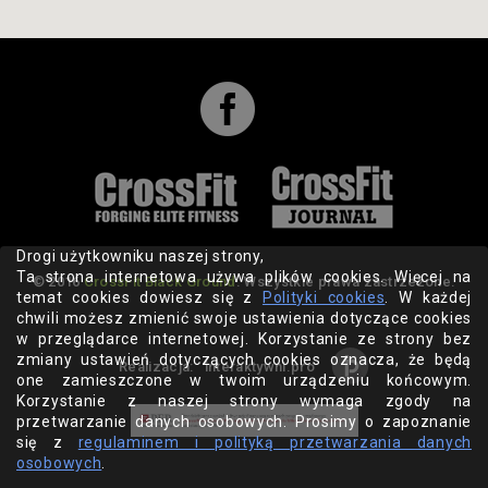

Drogi użytkowniku naszej strony,
Ta strona internetowa używa plików cookies. Więcej na
© 2016
CrossFit Black Ground
. Wszystkie prawa zastrzeżone.
temat cookies dowiesz się z
Polityki cookies
. W każdej
chwili możesz zmienić swoje ustawienia dotyczące cookies
w przeglądarce internetowej. Korzystanie ze strony bez
zmiany ustawień dotyczących cookies oznacza, że będą
Realizacja:
interaktywni.pro
one zamieszczone w twoim urządzeniu końcowym.
Korzystanie z naszej strony wymaga zgody na
przetwarzanie danych osobowych. Prosimy o zapoznanie
się z
regulaminem i polityką przetwarzania danych
osobowych
.