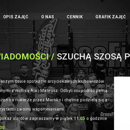
OPIS ZAJĘĆ
O NAS
CENNIK
GRAFIK ZAJĘĆ
IADOMOŚCI /
SZUCHĄ SZOSĄ 
aszym boxie spotkacie arcyciekawych klubowiczów.
nymi z nich są Ala i Mateusz. Odbyli oni podróż pełną
żeń na rowerze przez Maroko i chętnie podzielą się z
ystkimi swoimi wspomnieniami.
pokaz slajdów zapraszamy w piątek
11.05
o godzinie
:30
.