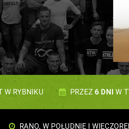
T W RYBNIKU
PRZEZ
6 DNI
W T
RANO, W POŁUDNIE I WIECZOR