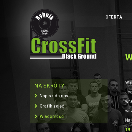
OFERTA
W
W n
NA SKRÓTY
Jed
Napisz do nas
wra
Grafik zajęć
wsz
Wiadomości
Na 
19