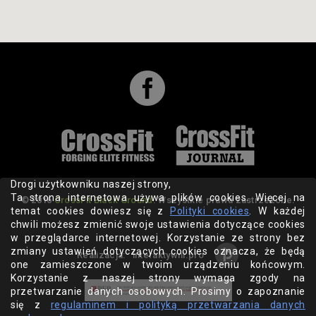

Drogi użytkowniku naszej strony,
Ta strona internetowa używa plików cookies. Więcej na
© 2016
CrossFit Black Ground
. Wszystkie prawa zastrzeżone.
temat cookies dowiesz się z
Polityki cookies
. W każdej
chwili możesz zmienić swoje ustawienia dotyczące cookies
w przeglądarce internetowej. Korzystanie ze strony bez
zmiany ustawień dotyczących cookies oznacza, że będą
Realizacja:
interaktywni.pro
one zamieszczone w twoim urządzeniu końcowym.
Korzystanie z naszej strony wymaga zgody na
przetwarzanie danych osobowych. Prosimy o zapoznanie
się z
regulaminem i polityką przetwarzania danych